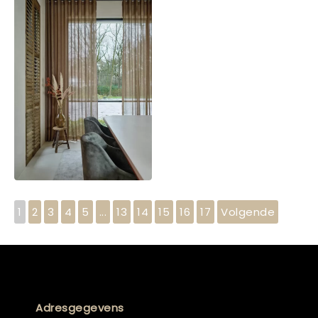
1
2
3
4
5
...
13
14
15
16
17
Volgende
Adresgegevens