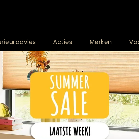
erieuradvies
Acties
Merken
Va