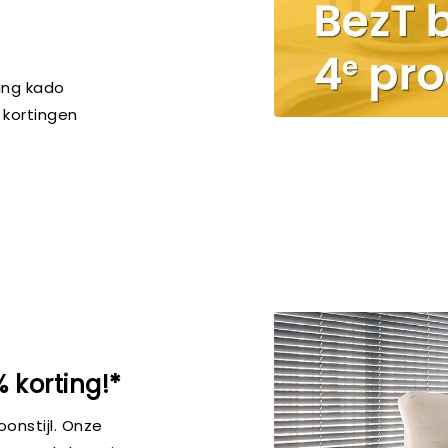
ing kado
 kortingen
 korting!*
onstijl. Onze