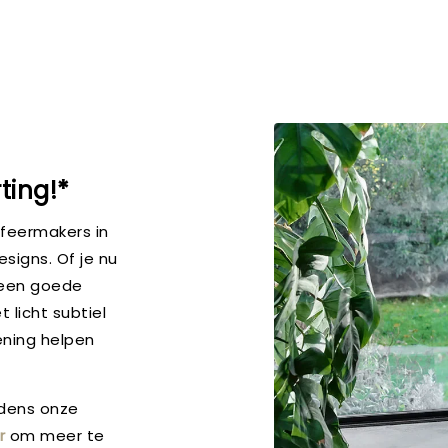
ting!*
sfeermakers in
esigns. Of je nu
 een goede
 licht subtiel
kening helpen
ijdens onze
r
om meer te