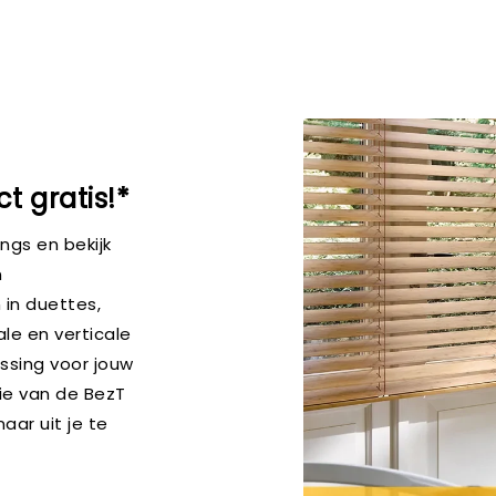
t gratis!*
gs en bekijk
n
in duettes,
ale en verticale
ossing voor jouw
ie van de BezT
aar uit je te