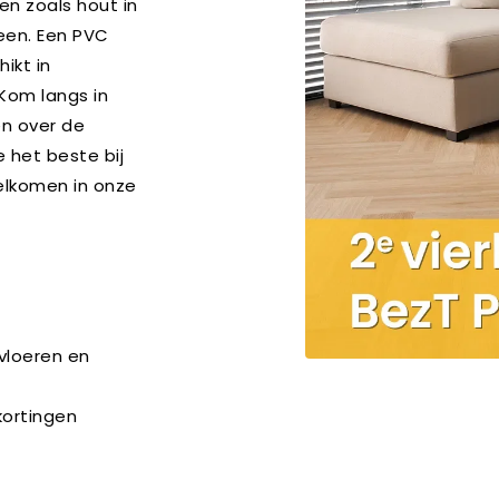
gen zoals hout in
teen. Een PVC
ikt in
Kom langs in
en over de
 het beste bij
welkomen in onze
rvloeren en
kortingen