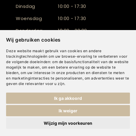
Dinsdag
10:00 - 17:30
Woensdag
10:00 - 17:30
Donderdag
10:00 - 20:00
Wij gebruiken cookies
Vrijdag
10:00 - 17:30
Deze website maakt gebruik van cookies en andere
Zaterdag
10:00 - 17:00
trackingtechnologieën om uw browse-ervaring te verbeteren voor
de volgende doeleinden:
om de basisfunctionaliteit van de website
Zondag
Gesloten
mogelijk te maken
,
om een betere ervaring op de website te
bieden
,
om uw interesse in onze producten en diensten te meten
en marketinginteracties te personaliseren
,
om advertenties weer te
geven die relevanter voor u zijn
.
Vanwege de vakantieperiode zijn wij op
Ik ga akkoord
maandag 10 augustus en maandag 17
Ik weiger
augustus gesloten.
Wijzig mijn voorkeuren
Op donderdag 6 augustus, 13 augustus en