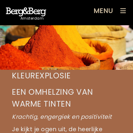
MENU
Amsterdam
KLEUREXPLOSIE
EEN OMHELZING VAN
WARME TINTEN
Krachtig, engergiek en positiviteit
Je kijkt je ogen uit, de heerlijke