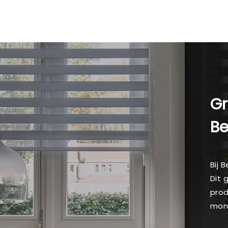
Gr
B
Bij 
Dit 
prod
mon