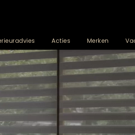
erieuradvies
Acties
Merken
Va