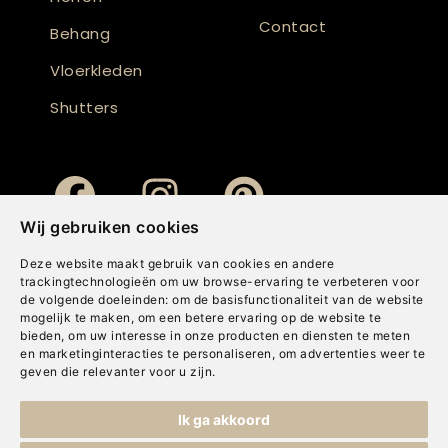
Contact
Behang
Vloerkleden
Shutters
Wij gebruiken cookies
Deze website maakt gebruik van cookies en andere
trackingtechnologieën om uw browse-ervaring te verbeteren voor
de volgende doeleinden:
om de basisfunctionaliteit van de website
mogelijk te maken
,
om een betere ervaring op de website te
bieden
,
om uw interesse in onze producten en diensten te meten
en marketinginteracties te personaliseren
,
om advertenties weer te
geven die relevanter voor u zijn
.
Copyright © Concepts & Companies BV. Alle rechten voorbehouden.
Ik ga akkoord
Privacybeleid
|
Disclaimer
|
Cookies