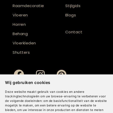
Raamdecoratie
Stijlgids
Vloeren
Blogs
Horren
Contact
Behang
Vloerkleden
Shutters
Wij gebruiken cookies
Deze website maakt gebruik van cookies en andere
trackingtechnologieën om uw browse-ervaring te verbeteren voor
de volgende doeleinden:
om de basisfunctionaliteit van de website
mogelijk te maken
,
om een betere ervaring op de website te
bieden
,
om uw interesse in onze producten en diensten te meten