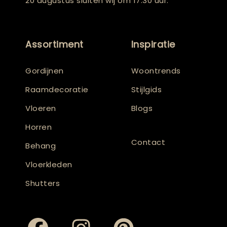
20 augustus sluiten wij om 17.30 uur.
Assortiment
Inspiratie
Gordijnen
Woontrends
Raamdecoratie
Stijlgids
Vloeren
Blogs
Horren
Contact
Behang
Vloerkleden
Shutters