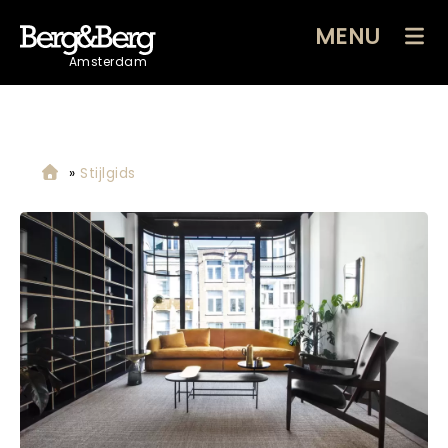
MENU
Amsterdam
»
Stijlgids