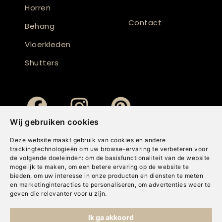
Horren
Contact
Behang
Vloerkleden
Shutters
Wij gebruiken cookies
Deze website maakt gebruik van cookies en andere
trackingtechnologieën om uw browse-ervaring te verbeteren voor
de volgende doeleinden:
om de basisfunctionaliteit van de website
mogelijk te maken
,
om een betere ervaring op de website te
bieden
,
om uw interesse in onze producten en diensten te meten
en marketinginteracties te personaliseren
,
om advertenties weer te
geven die relevanter voor u zijn
.
Copyright © Concepts & Companies BV. Alle rechten voorbehouden.
Ik ga akkoord
Privacybeleid
|
Disclaimer
|
Cookies