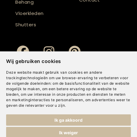
Behang
Vloerkleden
Shutters
Wij gebruiken cookies
Deze website maakt gebruik van cookies en andere
trackingtechnologieën om uw browse-ervaring te verbeteren voor
de volgende doeleinden:
om de basisfunctionaliteit van de website
mogelijk te maken
,
om een betere ervaring op de website te
bieden
,
om uw interesse in onze producten en diensten te meten
en marketinginteracties te personaliseren
,
om advertenties weer te
geven die relevanter voor u zijn
.
Copyright © Concepts & Companies BV. Alle rechten voorbehouden.
Ik ga akkoord
Privacybeleid
|
Disclaimer
|
Cookies
Ik weiger