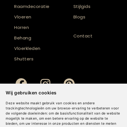
Raamdecoratie
Stijlgids
Vloeren
Blogs
Horren
Contact
Behang
Vloerkleden
Shutters
Wij gebruiken cookies
Deze website maakt gebruik van cookies en andere
trackingtechnologieën om uw browse-ervaring te verbeteren voor
de volgende doeleinden:
om de basisfunctionaliteit van de website
mogelijk te maken
,
om een betere ervaring op de website te
bieden
,
om uw interesse in onze producten en diensten te meten