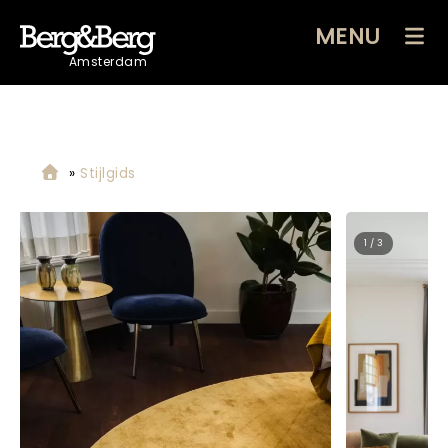
MENU
Amsterdam
»
Stijlgids
2 / 3