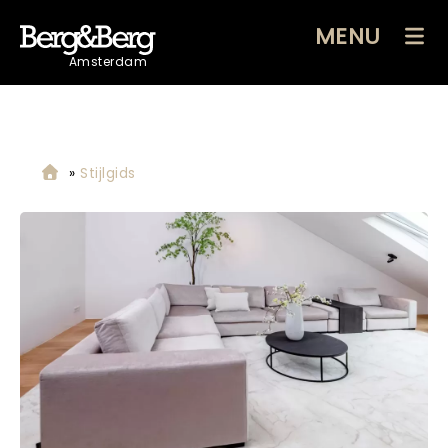
MENU
Amsterdam
»
Stijlgids