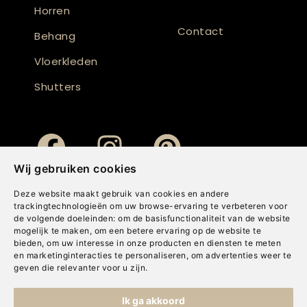
Horren
Contact
Behang
Vloerkleden
Shutters
Wij gebruiken cookies
Deze website maakt gebruik van cookies en andere
trackingtechnologieën om uw browse-ervaring te verbeteren voor
de volgende doeleinden:
om de basisfunctionaliteit van de website
mogelijk te maken
,
om een betere ervaring op de website te
bieden
,
om uw interesse in onze producten en diensten te meten
en marketinginteracties te personaliseren
,
om advertenties weer te
geven die relevanter voor u zijn
.
Copyright © Concepts & Companies BV. Alle rechten voorbehouden.
Ik ga akkoord
Privacybeleid
|
Disclaimer
|
Cookies