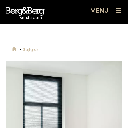
MENU
Amsterdam
»
Stijlgids