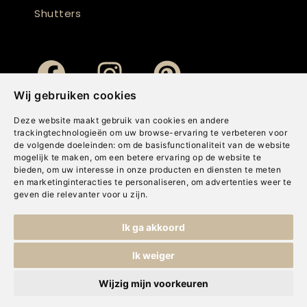
Shutters
Wij gebruiken cookies
Deze website maakt gebruik van cookies en andere
trackingtechnologieën om uw browse-ervaring te verbeteren voor
de volgende doeleinden:
om de basisfunctionaliteit van de website
mogelijk te maken
,
om een betere ervaring op de website te
bieden
,
om uw interesse in onze producten en diensten te meten
en marketinginteracties te personaliseren
,
om advertenties weer te
geven die relevanter voor u zijn
.
Copyright © Concepts & Companies BV. Alle rechten voorbehouden.
Ik ga akkoord
Privacybeleid
|
Disclaimer
|
Cookies
Ik weiger
Wijzig mijn voorkeuren