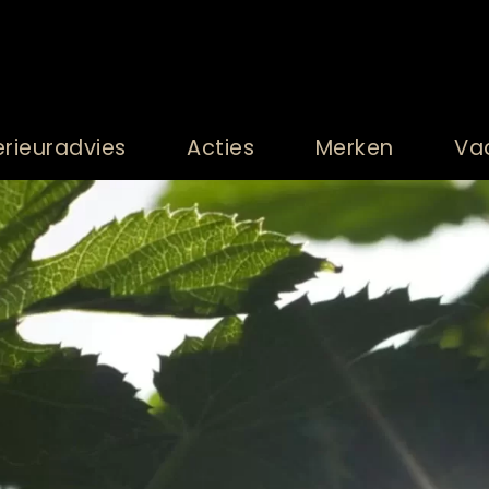
erieuradvies
Acties
Merken
Va