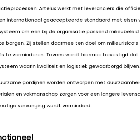
ctieprocessen: Artelux werkt met leveranciers die officie
. Een internationaal geaccepteerde standaard met eisen 
steem om een bij de organisatie passend milieubeleid 
te borgen. Zij stellen daarmee ten doel om milieurisico’s
fs te verminderen. Tevens wordt hiermee bevestigd dat 
eem waarin kwaliteit en logistiek gewaarborgd blijven
duurzame gordijnen worden ontworpen met duurzaamhei
ialen en vakmanschap zorgen voor een langere levensd
matige vervanging wordt verminderd.
unctioneel