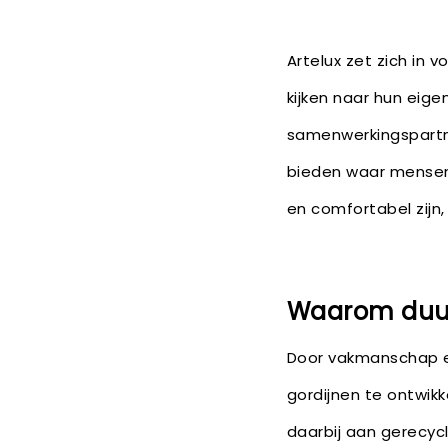
Artelux zet zich in v
kijken naar hun eig
samenwerkingspartne
bieden waar mensen 
en comfortabel zijn
Waarom duur
Door vakmanschap en
gordijnen te ontwik
daarbij aan gerecyc