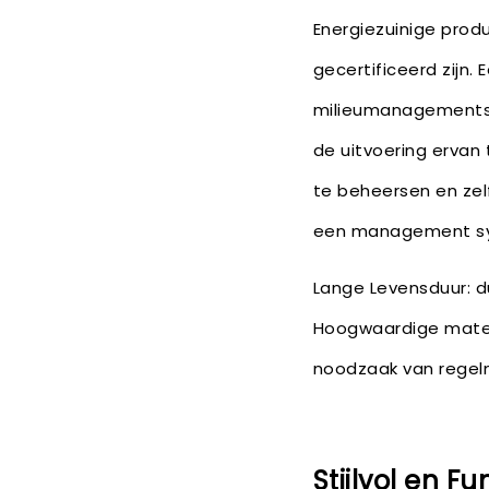
Energiezuinige produ
gecertificeerd zijn
milieumanagementsy
de uitvoering ervan 
te beheersen en zel
een management syst
Lange Levensduur: 
Hoogwaardige mater
noodzaak van regel
Stijlvol en F