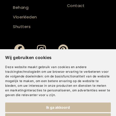
Contact
Behang
Vloerkleden
Shutters
Wij gebruiken cookies
Deze website maakt gebruik van cookies en andere
trackingtechnologieën om uw browse-ervaring te verbeteren voor
de volgende doeleinden:
om de basisfunctionaliteit van de website
mogelijk te maken
,
om een betere ervaring op de website te
bieden
,
om uw interesse in onze producten en diensten te meten
en marketinginteracties te personaliseren
,
om advertenties weer te
geven die relevanter voor u zijn
.
Copyright © Concepts & Companies BV. Alle rechten voorbehouden.
Ik ga akkoord
Privacybeleid
|
Disclaimer
|
Cookies