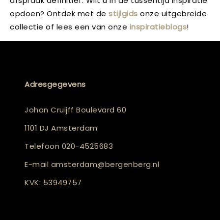
afspraak definitief. Wilt u in de tussentijd inspiratie
opdoen? Ontdek met de
stijlgids
onze uitgebreide
collectie of lees een van onze
inspiratieblogs
!
Adresgegevens
Johan Cruijff Boulevard 60
1101 DJ Amsterdam
Telefoon
020-4525683
E-mail
amsterdam@bergenberg.nl
KVK: 53949757