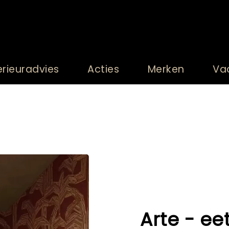
erieuradvies
Acties
Merken
Va
Arte - ee