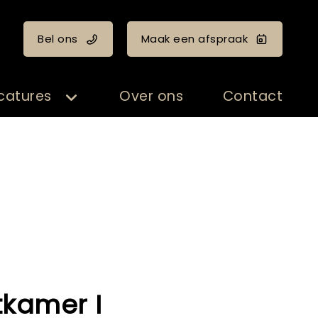
Bel ons
Maak een afspraak
catures
Over ons
Contact
tkamer I