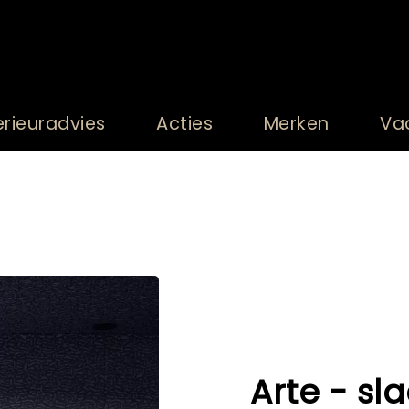
erieuradvies
Acties
Merken
Va
Arte - s