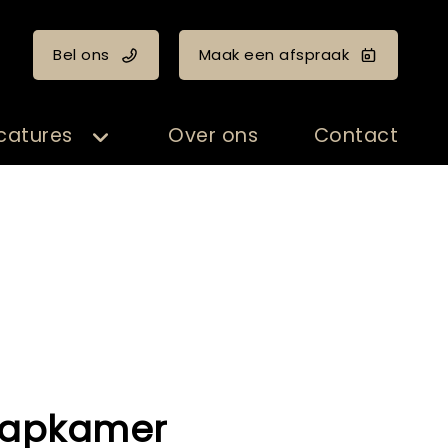
Bel ons
Maak een afspraak
catures
Over ons
Contact
laapkamer