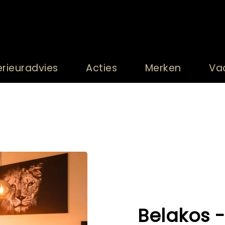
erieuradvies
Acties
Merken
Va
Belakos -