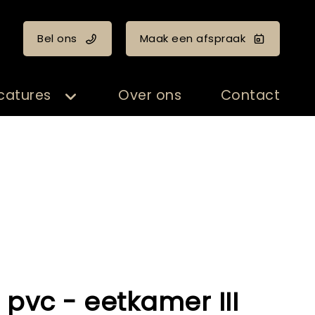
Bel ons
Maak een afspraak
catures
Over ons
Contact
 pvc - eetkamer III