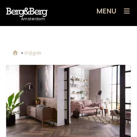
MENU
Amsterdam
»
Stijlgids