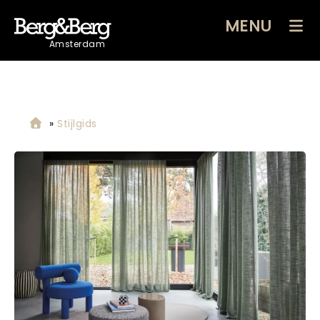
MENU
Amsterdam
»
Stijlgids