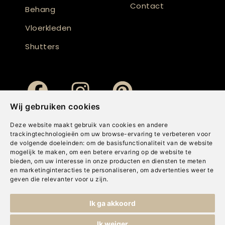
Contact
Behang
Vloerkleden
Shutters
Wij gebruiken cookies
Deze website maakt gebruik van cookies en andere
trackingtechnologieën om uw browse-ervaring te verbeteren voor
de volgende doeleinden:
om de basisfunctionaliteit van de website
mogelijk te maken
,
om een betere ervaring op de website te
bieden
,
om uw interesse in onze producten en diensten te meten
en marketinginteracties te personaliseren
,
om advertenties weer te
geven die relevanter voor u zijn
.
Copyright © Concepts & Companies BV. Alle rechten voorbehouden.
Ik ga akkoord
Privacybeleid
|
Disclaimer
|
Cookies
Ik weiger