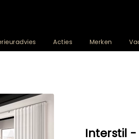
erieuradvies
Acties
Merken
Va
Interstil