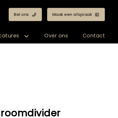
Bel ons
Maak een afspraak
catures
Over ons
Contact
 - roomdivider