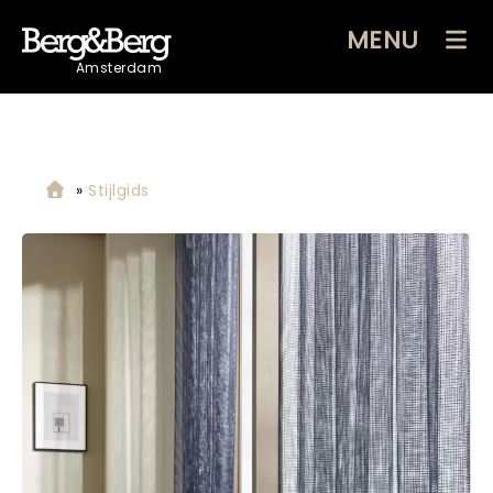
MENU
Amsterdam
»
Stijlgids