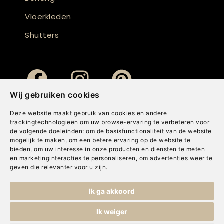
Vloerkleden
Shutters
Wij gebruiken cookies
Deze website maakt gebruik van cookies en andere
trackingtechnologieën om uw browse-ervaring te verbeteren voor
de volgende doeleinden:
om de basisfunctionaliteit van de website
mogelijk te maken
,
om een betere ervaring op de website te
bieden
,
om uw interesse in onze producten en diensten te meten
en marketinginteracties te personaliseren
,
om advertenties weer te
geven die relevanter voor u zijn
.
Copyright © Concepts & Companies BV. Alle rechten voorbehouden.
Ik ga akkoord
Privacybeleid
|
Disclaimer
|
Cookies
Ik weiger