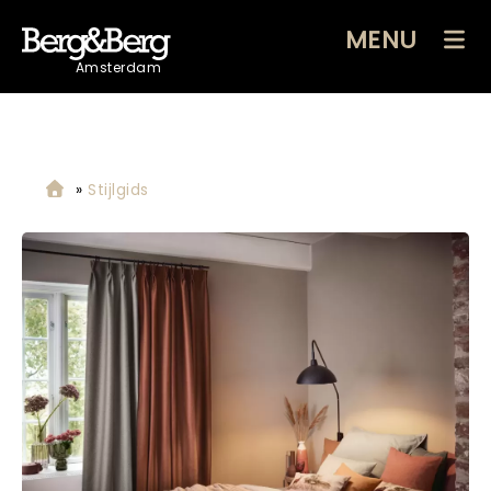
MENU
Amsterdam
»
Stijlgids