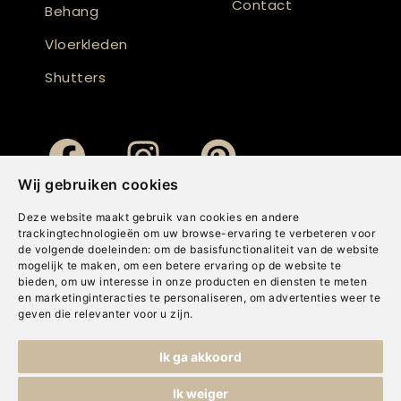
Contact
Behang
Vloerkleden
Shutters
Wij gebruiken cookies
Deze website maakt gebruik van cookies en andere
trackingtechnologieën om uw browse-ervaring te verbeteren voor
de volgende doeleinden:
om de basisfunctionaliteit van de website
mogelijk te maken
,
om een betere ervaring op de website te
bieden
,
om uw interesse in onze producten en diensten te meten
en marketinginteracties te personaliseren
,
om advertenties weer te
geven die relevanter voor u zijn
.
Copyright © Concepts & Companies BV. Alle rechten voorbehouden.
Ik ga akkoord
Privacybeleid
|
Disclaimer
|
Cookies
Ik weiger