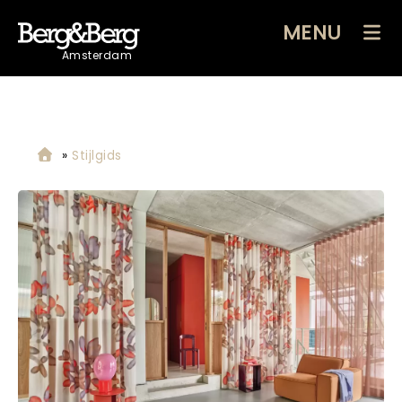
MENU
Amsterdam
»
Stijlgids