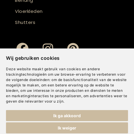
Behang
Vloerkleden
Shutters
Wij gebruiken cookies
Deze website maakt gebruik van cookies en andere
trackingtechnologieën om uw browse-ervaring te verbeteren voor
de volgende doeleinden:
om de basisfunctionaliteit van de website
mogelijk te maken
,
om een betere ervaring op de website te
bieden
,
om uw interesse in onze producten en diensten te meten
en marketinginteracties te personaliseren
,
om advertenties weer te
geven die relevanter voor u zijn
.
Copyright © Concepts & Companies BV. Alle rechten voorbehouden.
Ik ga akkoord
Privacybeleid
|
Disclaimer
|
Cookies
Ik weiger