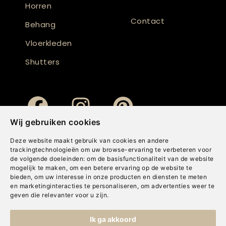
Horren
Contact
Behang
Vloerkleden
Shutters
Wij gebruiken cookies
Deze website maakt gebruik van cookies en andere
trackingtechnologieën om uw browse-ervaring te verbeteren voor
de volgende doeleinden:
om de basisfunctionaliteit van de website
mogelijk te maken
,
om een betere ervaring op de website te
bieden
,
om uw interesse in onze producten en diensten te meten
en marketinginteracties te personaliseren
,
om advertenties weer te
geven die relevanter voor u zijn
.
Copyright © Concepts & Companies BV. Alle rechten voorbehouden.
Ik ga akkoord
Privacybeleid
|
Disclaimer
|
Cookies