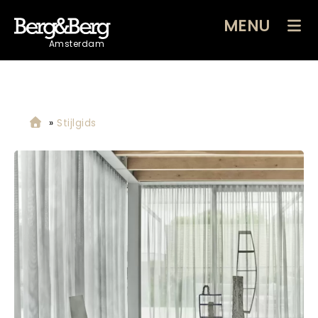
MENU
Amsterdam
»
Stijlgids