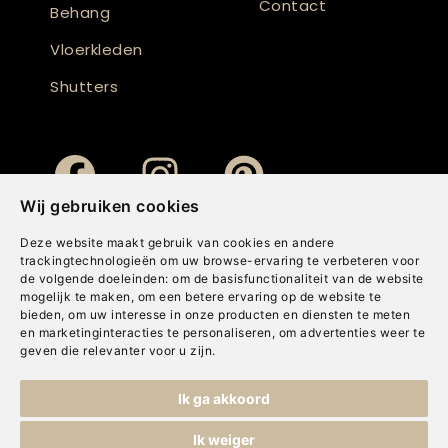
Contact
Behang
Vloerkleden
Shutters
Wij gebruiken cookies
Deze website maakt gebruik van cookies en andere
trackingtechnologieën om uw browse-ervaring te verbeteren voor
de volgende doeleinden:
om de basisfunctionaliteit van de website
mogelijk te maken
,
om een betere ervaring op de website te
bieden
,
om uw interesse in onze producten en diensten te meten
en marketinginteracties te personaliseren
,
om advertenties weer te
geven die relevanter voor u zijn
.
Copyright © Concepts & Companies BV. Alle rechten voorbehouden.
Ik ga akkoord
Privacybeleid
|
Disclaimer
|
Cookies
Ik weiger