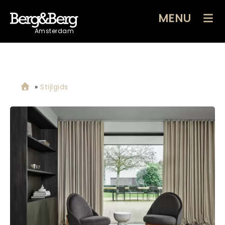
MENU
Amsterdam
»
Stijlgids