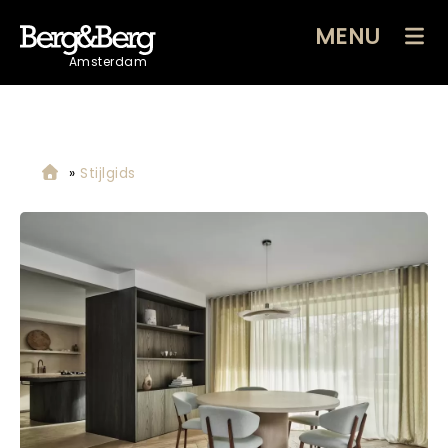
MENU
Amsterdam
»
Stijlgids