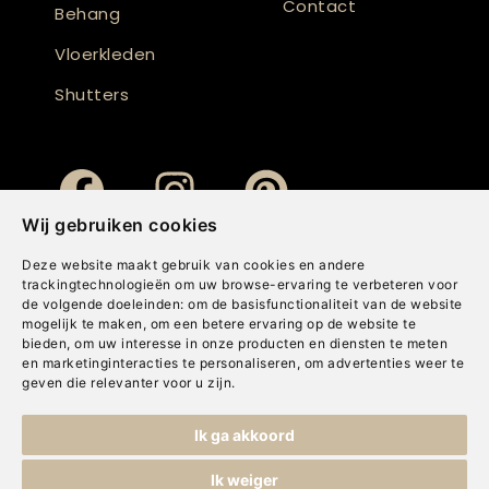
Contact
Behang
Vloerkleden
Shutters
Wij gebruiken cookies
Deze website maakt gebruik van cookies en andere
trackingtechnologieën om uw browse-ervaring te verbeteren voor
de volgende doeleinden:
om de basisfunctionaliteit van de website
mogelijk te maken
,
om een betere ervaring op de website te
bieden
,
om uw interesse in onze producten en diensten te meten
en marketinginteracties te personaliseren
,
om advertenties weer te
geven die relevanter voor u zijn
.
Copyright © Concepts & Companies BV. Alle rechten voorbehouden.
Ik ga akkoord
Privacybeleid
|
Disclaimer
|
Cookies
Ik weiger