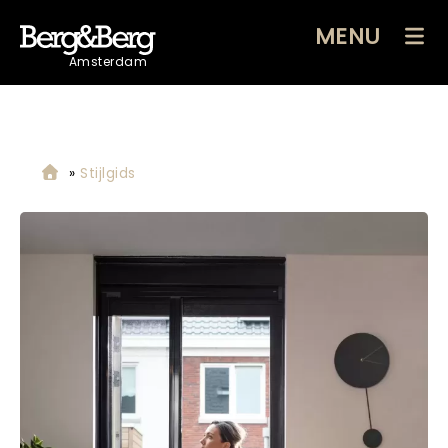
MENU
Amsterdam
»
Stijlgids