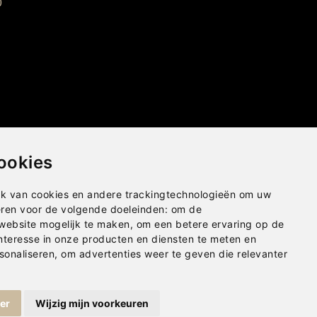
0
ookies
k van cookies en andere trackingtechnologieën om uw
eren voor de volgende doeleinden:
om de
 website mogelijk te maken
,
om een betere ervaring op de
nteresse in onze producten en diensten te meten en
sonaliseren
,
om advertenties weer te geven die relevanter
Privacybeleid
|
Disclaimer
|
Cookies
ger
Wijzig mijn voorkeuren