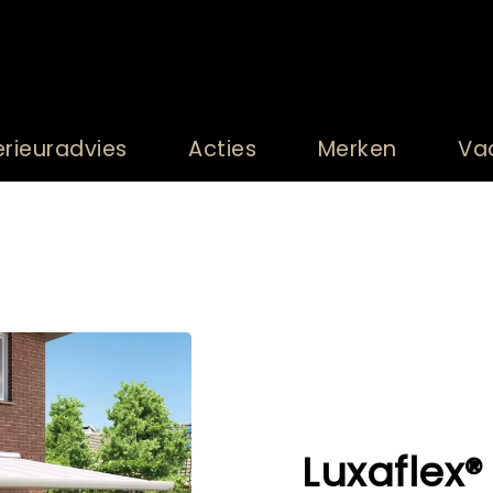
erieuradvies
Acties
Merken
Va
Luxaflex®