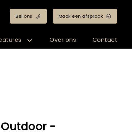
Bel ons
Maak een afspraak
catures
Over ons
Contact
 Outdoor -