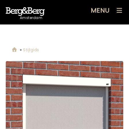
MENU
Amsterdam
»
Stijlgids