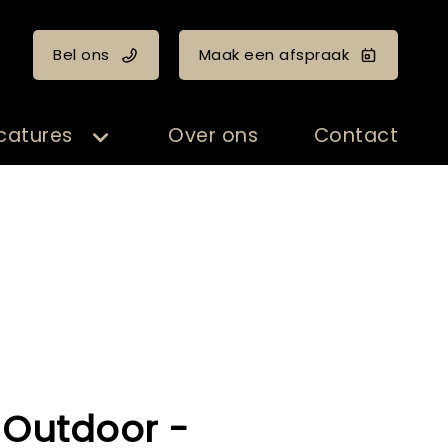
Bel ons
Maak een afspraak
catures
Over ons
Contact
 Outdoor -