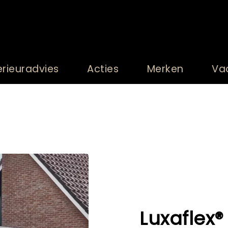
erieuradvies
Acties
Merken
Va
Luxaflex®