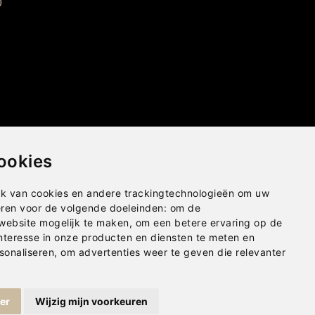
0
ookies
k van cookies en andere trackingtechnologieën om uw
eren voor de volgende doeleinden:
om de
 website mogelijk te maken
,
om een betere ervaring op de
nteresse in onze producten en diensten te meten en
sonaliseren
,
om advertenties weer te geven die relevanter
Privacybeleid
|
Disclaimer
|
Cookies
ger
Wijzig mijn voorkeuren