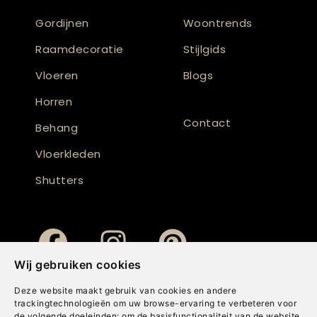
Gordijnen
Woontrends
Raamdecoratie
Stijlgids
Vloeren
Blogs
Horren
Contact
Behang
Vloerkleden
Shutters
Wij gebruiken cookies
Deze website maakt gebruik van cookies en andere
trackingtechnologieën om uw browse-ervaring te verbeteren voor
de volgende doeleinden:
om de basisfunctionaliteit van de website