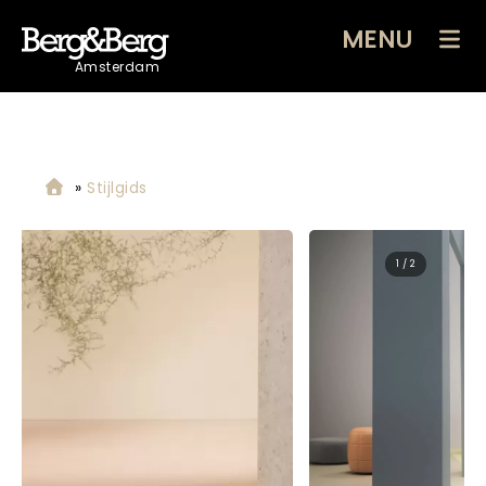
MENU
Amsterdam
»
Stijlgids
2 / 2