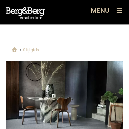
MENU
Amsterdam
»
Stijlgids