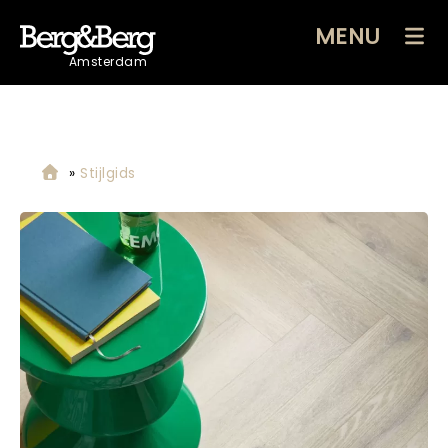
MENU
Amsterdam
»
Stijlgids