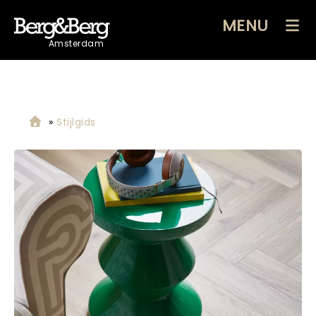
MENU
Amsterdam
»
Stijlgids