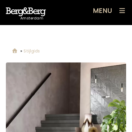
MENU
Amsterdam
»
Stijlgids