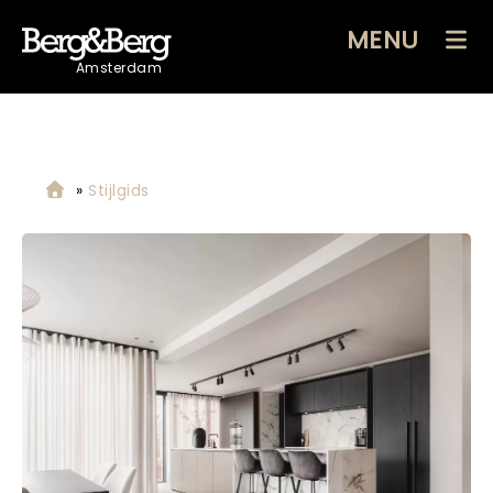
MENU
Amsterdam
»
Stijlgids