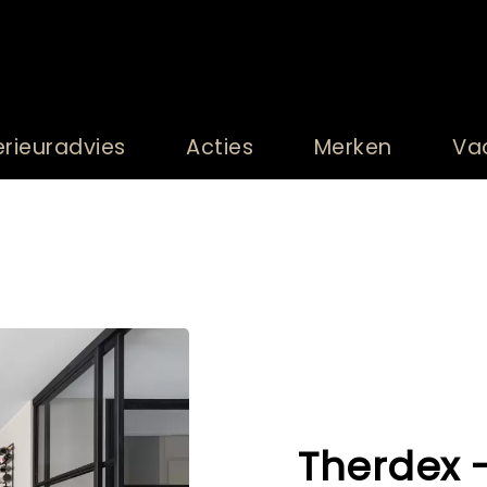
erieuradvies
Acties
Merken
Va
Therdex -