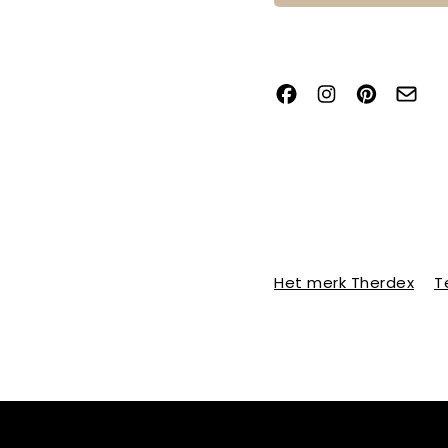
Het merk Therdex
T