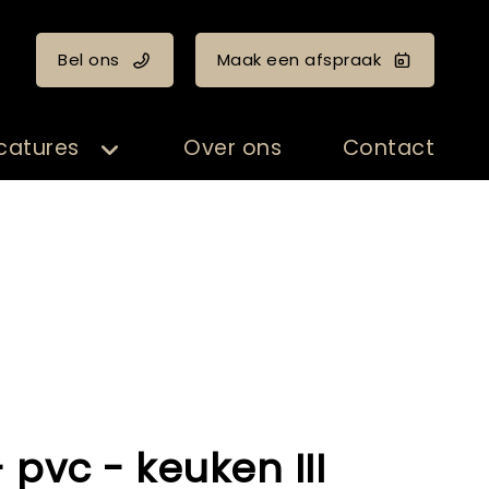
Bel ons
Maak een afspraak
catures
Over ons
Contact
 pvc - keuken III