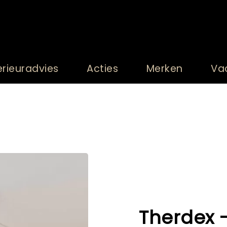
erieuradvies
Acties
Merken
Va
Therdex -