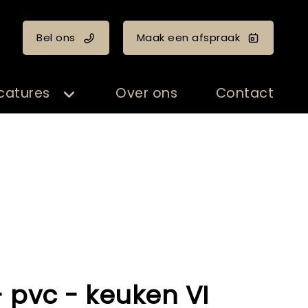
Bel ons
Maak een afspraak
catures
Over ons
Contact
 pvc - keuken VI