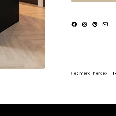
Het merk Therdex
T