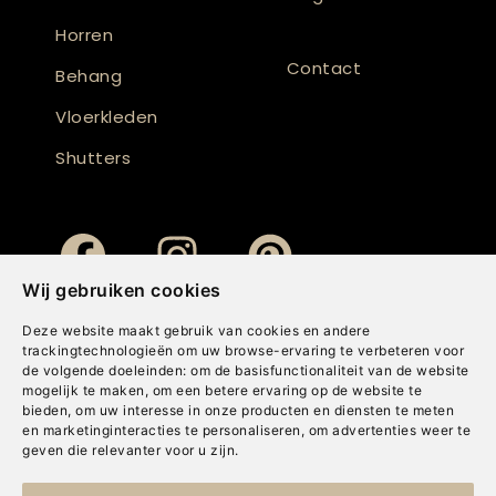
Horren
Contact
Behang
Vloerkleden
Shutters
Wij gebruiken cookies
Deze website maakt gebruik van cookies en andere
trackingtechnologieën om uw browse-ervaring te verbeteren voor
de volgende doeleinden:
om de basisfunctionaliteit van de website
mogelijk te maken
,
om een betere ervaring op de website te
bieden
,
om uw interesse in onze producten en diensten te meten
en marketinginteracties te personaliseren
,
om advertenties weer te
geven die relevanter voor u zijn
.
Copyright © Concepts & Companies BV. Alle rechten voorbehouden.