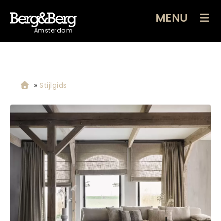
MENU
Amsterdam
»
Stijlgids