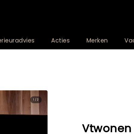
erieuradvies
Acties
Merken
Va
2 / 2
Vtwonen 