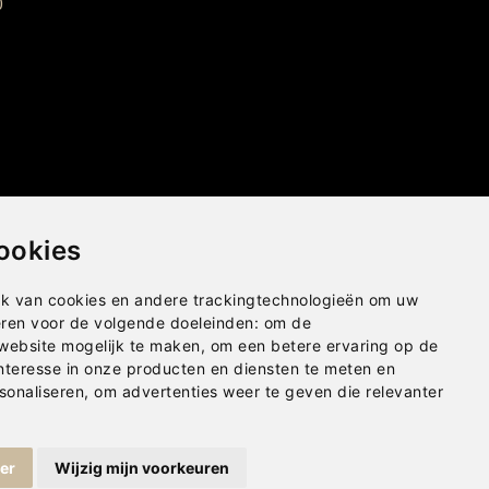
0
ookies
k van cookies en andere trackingtechnologieën om uw
eren voor de volgende doeleinden:
om de
 website mogelijk te maken
,
om een betere ervaring op de
nteresse in onze producten en diensten te meten en
sonaliseren
,
om advertenties weer te geven die relevanter
Privacybeleid
|
Disclaimer
|
Cookies
ger
Wijzig mijn voorkeuren