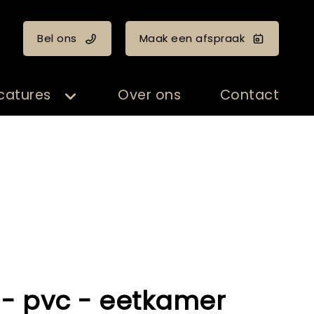
Bel ons
Maak een afspraak
catures
Over ons
Contact
- pvc - eetkamer