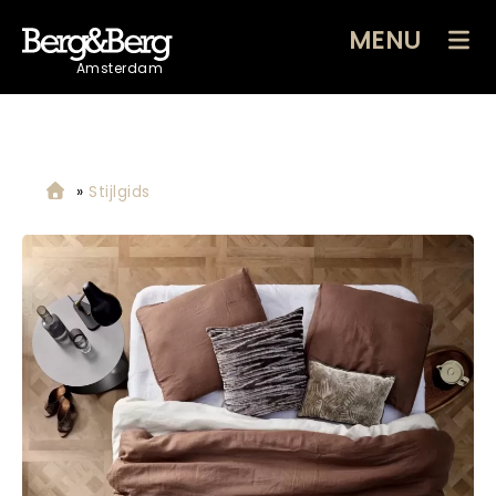
MENU
Amsterdam
»
Stijlgids