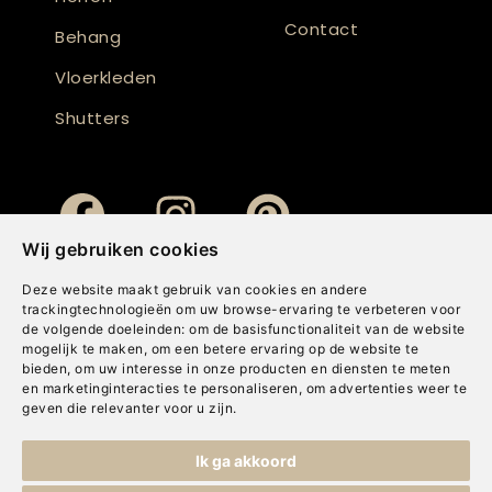
Contact
Behang
Vloerkleden
Shutters
Wij gebruiken cookies
Deze website maakt gebruik van cookies en andere
trackingtechnologieën om uw browse-ervaring te verbeteren voor
de volgende doeleinden:
om de basisfunctionaliteit van de website
mogelijk te maken
,
om een betere ervaring op de website te
bieden
,
om uw interesse in onze producten en diensten te meten
en marketinginteracties te personaliseren
,
om advertenties weer te
geven die relevanter voor u zijn
.
Copyright © Concepts & Companies BV. Alle rechten voorbehouden.
Ik ga akkoord
Privacybeleid
|
Disclaimer
|
Cookies