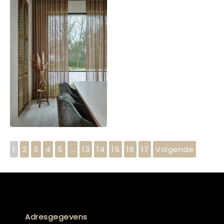
1
2
3
4
5
...
13
14
15
16
17
Volgende
Adresgegevens