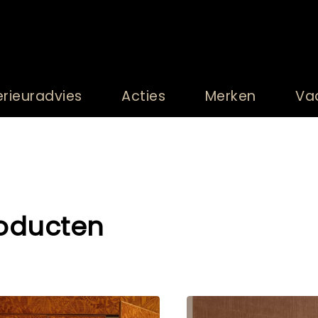
erieuradvies
Acties
Merken
Va
oducten