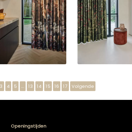
3
4
5
...
13
14
15
16
17
Volgende
Openingstijden