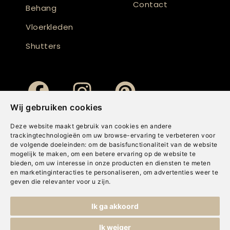
Contact
Behang
Vloerkleden
Shutters
Wij gebruiken cookies
Deze website maakt gebruik van cookies en andere
trackingtechnologieën om uw browse-ervaring te verbeteren voor
de volgende doeleinden:
om de basisfunctionaliteit van de website
mogelijk te maken
,
om een betere ervaring op de website te
bieden
,
om uw interesse in onze producten en diensten te meten
en marketinginteracties te personaliseren
,
om advertenties weer te
geven die relevanter voor u zijn
.
Copyright © Concepts & Companies BV. Alle rechten voorbehouden.
Ik ga akkoord
Privacybeleid
|
Disclaimer
|
Cookies
Ik weiger