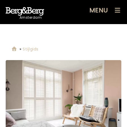
MENU
Amsterdam
»
Stijlgids