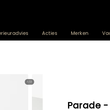
erieuradvies
Acties
Merken
Va
2 / 2
Parade - 