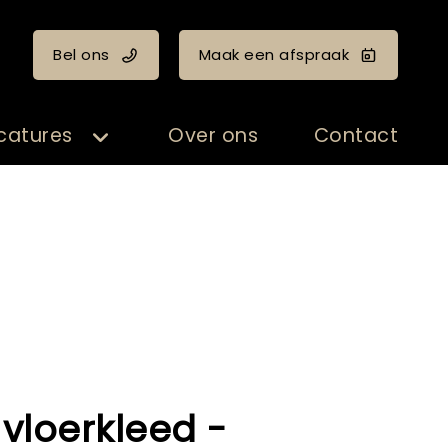
Bel ons
Maak een afspraak
catures
Over ons
Contact
vloerkleed -