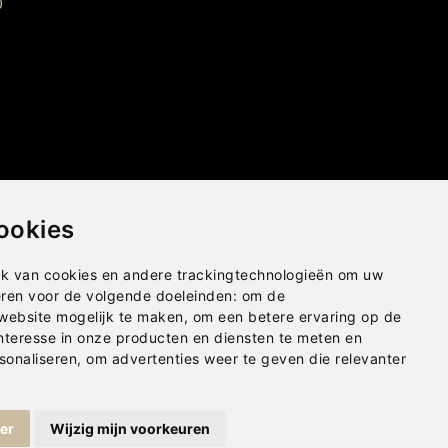
0
ookies
k van cookies en andere trackingtechnologieën om uw
eren voor de volgende doeleinden:
om de
 website mogelijk te maken
,
om een betere ervaring op de
nteresse in onze producten en diensten te meten en
sonaliseren
,
om advertenties weer te geven die relevanter
Privacybeleid
|
Disclaimer
|
Cookies
ger
Wijzig mijn voorkeuren